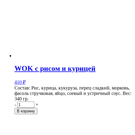
WOK с рисом и курицей
410
₽
Состав: Рис, курица, кукуруза, перец сладкий, морковь,
фасоль стручковая, яйцо, соевый и устричный соус.
Вес:
340 гр.
-
+
В корзину