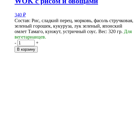
WOK с рисом и овощами
340
₽
Состав: Рис, сладкий перец, морковь, фасоль стручковая,
зеленый горошек, кукуруза, лук зеленый, японский
омлет Тамаго, кунжут, устричный соус.
Вес: 320 гр.
Для
вегетарианцев.
-
+
В корзину