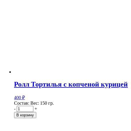
Ролл Тортилья с копченой курицей
400
₽
Состав: Вес: 150 гр.
-
+
В корзину