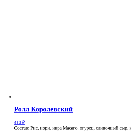
Ролл Королевский
410
₽
Состав: Рис, нори, икра Масаго, огурец, сливочный сыр, к