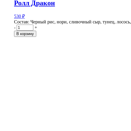
Ролл Дракон
530
₽
Состав: Черный рис, нори, сливочный сыр, тунец, лосось,
-
+
В корзину