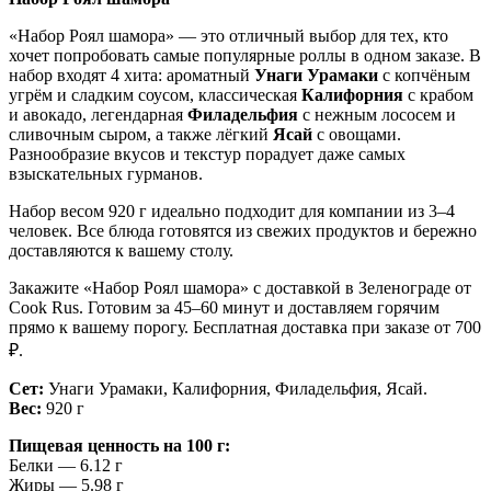
«Набор Роял шамора» — это отличный выбор для тех, кто
хочет попробовать самые популярные роллы в одном заказе. В
набор входят 4 хита: ароматный
Унаги Урамаки
с копчёным
угрём и сладким соусом, классическая
Калифорния
с крабом
и авокадо, легендарная
Филадельфия
с нежным лососем и
сливочным сыром, а также лёгкий
Ясай
с овощами.
Разнообразие вкусов и текстур порадует даже самых
взыскательных гурманов.
Набор весом 920 г идеально подходит для компании из 3–4
человек. Все блюда готовятся из свежих продуктов и бережно
доставляются к вашему столу.
Закажите «Набор Роял шамора» с доставкой в Зеленограде от
Cook Rus. Готовим за 45–60 минут и доставляем горячим
прямо к вашему порогу. Бесплатная доставка при заказе от 700
₽.
Сет:
Унаги Урамаки, Калифорния, Филадельфия, Ясай.
Вес:
920 г
Пищевая ценность на 100 г:
Белки — 6.12 г
Жиры — 5.98 г