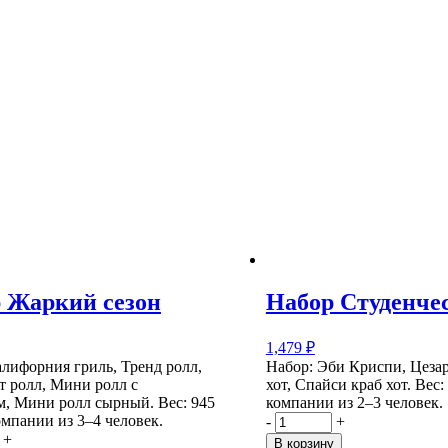
 Жаркий сезон
Набор Студенче
1,479
₽
алифорния гриль, Тренд ролл,
Набор: Эби Криспи, Цезар
т ролл, Мини ролл с
хот, Спайси краб хот.
Вес:
м, Мини ролл сырный.
Вес: 945
компании из 2–3 человек
.
омпании из 3–4 человек.
-
+
+
В корзину