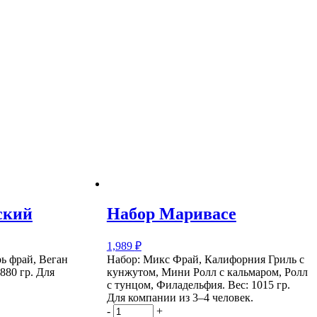
ский
Набор Маривасе
1,989
₽
ь фрай, Веган
Набор: Микс Фрай, Калифорния Гриль с
 880 гр.
Для
кунжутом, Мини Ролл с кальмаром, Ролл
с тунцом, Филадельфия.
Вес: 1015 гр.
Для компании из 3–4 человек.
-
+