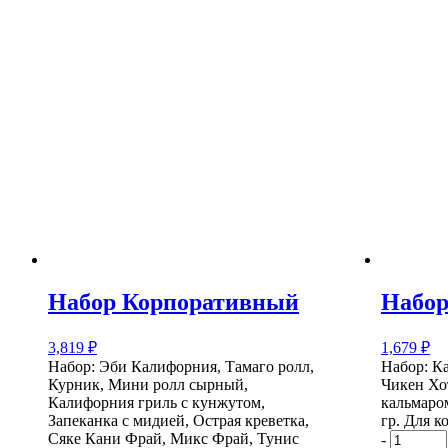
Набор Корпоративный
Набор
3,819
₽
1,679
₽
Набор: Эби Калифорния, Тамаго ролл,
Набор: К
Курник, Мини ролл сырный,
Чикен Хо
Калифорния гриль с кунжутом,
кальмаро
Запеканка с мидией, Острая креветка,
гр.
Для к
Сяке Кани Фрай, Микс Фрай, Тунис
-