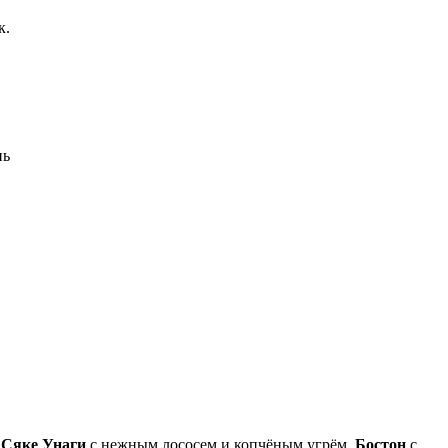
к.
нь
:
Сяке Унаги
с нежным лососем и копчёным угрём,
Бостон
с