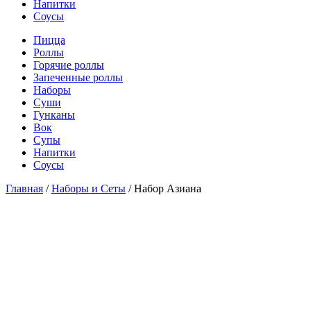
Напитки
Соусы
Пицца
Роллы
Горячие роллы
Запеченные роллы
Наборы
Суши
Гунканы
Вок
Супы
Напитки
Соусы
Главная
/
Наборы и Сеты
/ Набор Азиана