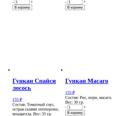
-
+
-
+
В корзину
В корзину
Гункан Спайси
Гункан Масаго
лосось
155
₽
Состав: Рис, нори, масаго.
155
₽
Вес: 30 гр.
Состав: Томатный соус,
-
+
острая салями пепперони,
В корзину
моцарелла. Вес: 35 гр.