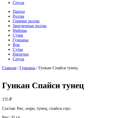
Соусы
Пицца
Роллы
Горячие роллы
Запеченные роллы
Наборы
Суши
Гунканы
Вок
Супы
Напитки
Соусы
Главная
/
Гунканы
/ Гункан Спайси тунец
Гункан Спайси тунец
155
₽
Состав: Рис, нори, тунец, спайси соус.
Вес: 35 гр.