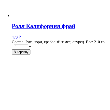
Ролл Калифорния фрай
470
₽
Состав: Рис, нори, крабовый замес, огурец. Вес: 210 гр.
-
+
В корзину