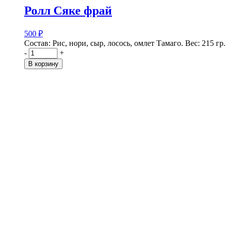
Ролл Сяке фрай
500
₽
Состав: Рис, нори, сыр, лосось, омлет Тамаго. Вес: 215 гр.
-
+
В корзину