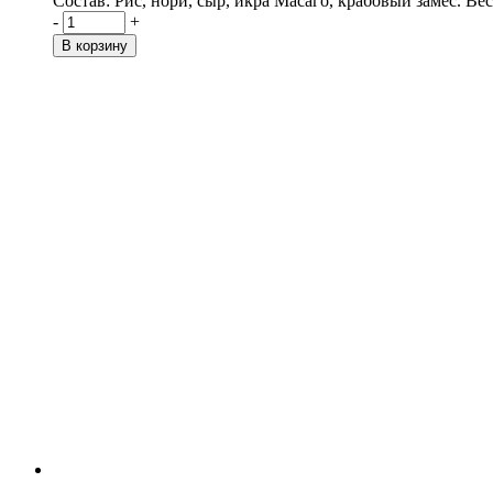
Состав: Рис, нори, сыр, икра Масаго, крабовый замес. Вес:
-
+
В корзину