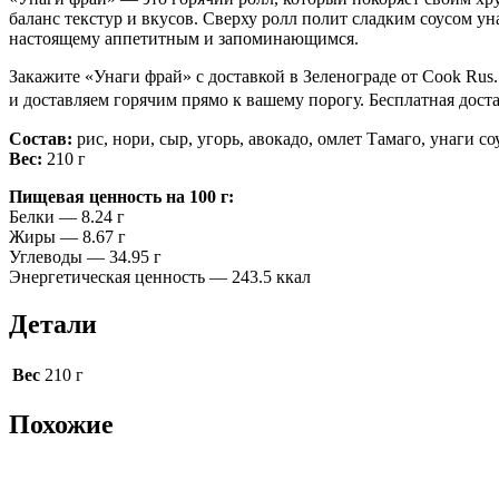
баланс текстур и вкусов. Сверху ролл полит сладким соусом у
настоящему аппетитным и запоминающимся.
Закажите «Унаги фрай» с доставкой в Зеленограде от Cook Rus
и доставляем горячим прямо к вашему порогу. Бесплатная достав
Состав:
рис, нори, сыр, угорь, авокадо, омлет Тамаго, унаги со
Вес:
210 г
Пищевая ценность на 100 г:
Белки — 8.24 г
Жиры — 8.67 г
Углеводы — 34.95 г
Энергетическая ценность — 243.5 ккал
Детали
Вес
210 г
Похожие