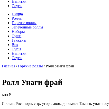
Напитки
Соусы
Пицца
Роллы
Горячие роллы
Запеченные роллы
Наборы
Суши
Гунканы
Вок
Супы
Напитки
Соусы
Главная
/
Горячие роллы
/ Ролл Унаги фрай
Ролл Унаги фрай
600
₽
Состав: Рис, нори, сыр, угорь, авокадо, омлет Тамаго, унаги соу